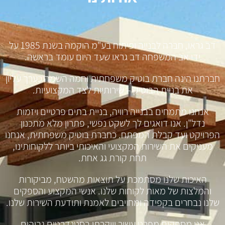
דב גראו, חברה לבנייה ופיתוח בע"מ הוקמה בשנת 1985 על
ידי אב המשפחה דב גראו שעד היום עומד בראשה.
חברתנו הינה חברת בוטיק משפחתית וחמה השמה כערך עליון
את בניית הבוטיק – שירותיות לצד המקצועיות.
אנחנו מתמחים בבנייה רוויה, בניית בתים פרטיים ויזמות
נדל"ן. אנו דואגים לך לשקט נפשי, פתרון מלא מתכנון
הפרויקט ועד קבלת המפתח. כחברת בוטיק משפחתית, אנחנו
מעניקים את השירות המקצועי והאיכותי ביותר ללקוחותינו,
תחת קורת גג אחת.
האיכות שלנו מסתמכת על תוצאות מהשטח, מביקורות
והמלצות של מאות לקוחות שלנו. אנשי המקצוע והספקים
שלנו נבחרים בקפידה ומחויבים לאמנת ותודעת השירות שלנו.
אנו מספקים מפרט עשיר ויוקרתי בסטנדרטים גבוהים