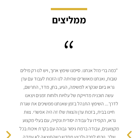
ממליצים
"כמה ברי מזל אנחנו. סיימנו שיפוץ ארוך, ויש לנו רק מילים
טובות, ואנחנו מאושרים שהיתה לנו הזכות לעבוד עם ערן
גראו ביום שנקרא למשימה, הגיע, בחן, מדד, התרשם,
ברח
עשה תוכנית מדוייקת של עלויות ולוחות זמנים ויצאנו
המ
לדרך... השיפוץ התנהל בזמן שאנחנו ממשיכים את שגרת
ירד
חיינו בבית, בזכות ערן והצוות שלו זה היה אפשרי. צוות
מעו
גראו, הקפידו על עבודה יסודית ונקייה, עם בעלי מקצוע
במ
מקצוענים, עבודה ברמת גימור גבוהה עם בקרת איכות בכל
אוסי
שלב, טרחו לפרק ולבצע מחדש כשהתוצאה לא עמדה
הר