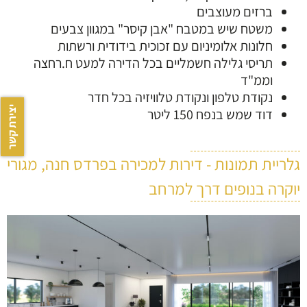
ברזים מעוצבים
משטח שיש במטבח "אבן קיסר" במגוון צבעים
חלונות אלומיניום עם זכוכית בידודית ורשתות
תריסי גלילה חשמליים בכל הדירה למעט ח.רחצה
וממ"ד
נקודת טלפון ונקודת טלוויזיה בכל חדר
יצירת קשר
דוד שמש בנפח 150 ליטר
גלריית תמונות - דירות למכירה בפרדס חנה, מגורי
יוקרה בנופים דרך למרחב